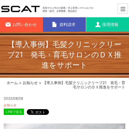
美容サロン向けの顧客・売上管理システムなどを
開発・販売。企業概要、製品紹介
お問い合わせ
資料請求
採用情報
【導入事例】毛髪クリニックリー
ブ21 発毛・育毛サロンのＤＸ推
進をサポート
ホーム
>
お知らせ
> 【導入事例】毛髪クリニックリーブ21 発毛・育
毛サロンのＤＸ推進をサポート
2022/08/08
お知らせ
LINEで送る