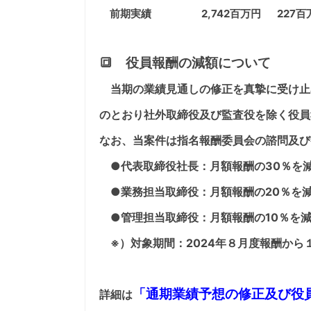
前期実績
2,742百万円
227百
🔳 役員報酬の減額について
当期の業績見通しの修正を真摯に受け止
のとおり社外取締役及び監査役を除く役員
なお、当案件は指名報酬委員会の諮問及び
●代表取締役社長：月額報酬の30％を
●業務担当取締役：月額報酬の20％を
●管理担当取締役：月額報酬の10％を
※）対象期間：2024年８月度報酬から
「
通期業績予想の修正及び役
詳細は