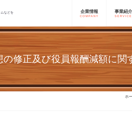
企業情報
事業紹
テムなどを
COMPANY
SERVICE
想の修正及び役員報酬減額に関
ホ