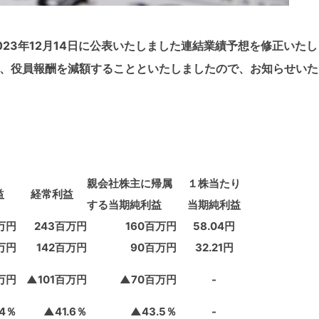
23年12月14日に公表いたしました連結業績予想を修正いた
、役員報酬を減額することといたしましたので、お知らせいた
親会社株主に帰属
１株当たり
益
経常利益
する当期純利益
当期純利益
万円
243百万円
160百万円
58.04円
万円
142百万円
90百万円
32.21円
万円
▲101百万円
▲70百万円
-
.4％
▲41.6％
▲43.5％
-