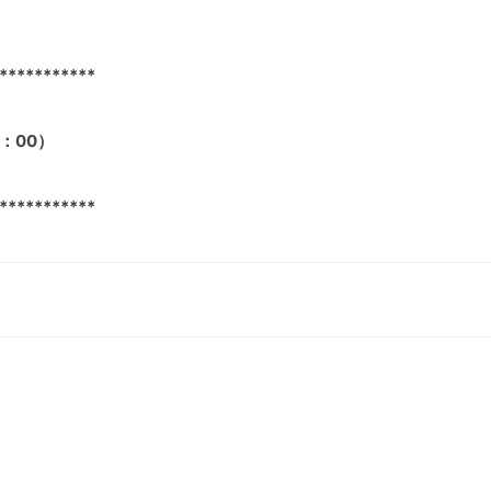
***********
8：00）
***********