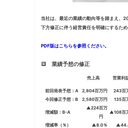
当社は、最近の業績の動向等を踏まえ、20
下方修正に伴う経営責任を明確にするため
PDF版はこちらを参照ください。
🔳 業績予想の修正
売上高
営業利
前回発表予想：A
2,804百万円
243百
今回修正予想：B
2,580百万円
135百
▲224百万
増減額：B-A
▲108百
円
増減率（％）
▲8.0％
▲44