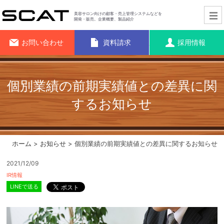
美容サロン向けの顧客・売上管理システムなどを
開発・販売。企業概要、製品紹介
お問い合わせ
資料請求
採用情報
個別業績の前期実績値との差異に関
するお知らせ
ホーム
>
お知らせ
> 個別業績の前期実績値との差異に関するお知らせ
2021/12/09
IR情報
LINEで送る