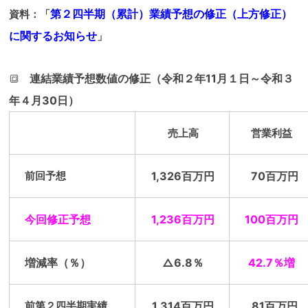
第２四半期（累計）業績予想の修正（上方修正）
資料：「
に関するお知らせ
」
連結業績予想数値の修正（令和２年11月１日～令和３
🔳
年４月30日）
売上高
営業利益
前回予想
1,326百万円
70百万円
今回修正予想
1,236百万円
100百万円
増減率（％）
△6.8％
42.7％増
前第２四半期実績
1,314百万円
81百万円