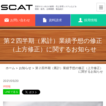
美容サロン向けの顧客・売上管理システムなどを
開発・販売。企業概要、製品紹介
お問い合わせ
資料請求
採用情報
第２四半期（累計）業績予想の修正
（上方修正）に関するお知らせ
ホーム
>
お知らせ
> 第２四半期（累計）業績予想の修正（上方修正）
に関するお知らせ
2021/05/20
IR情報
LINEで送る