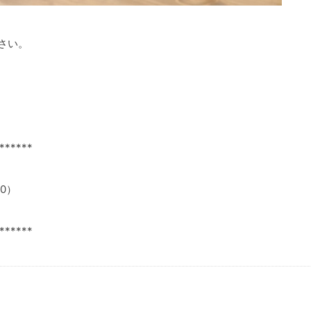
さい。
******
00）
******