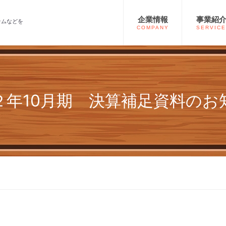
企業情報
事業紹
テムなどを
COMPANY
SERVICE
２年10月期 決算補足資料のお