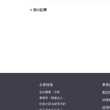
< 前の記事
企業情報
事業
会社概要・沿革
製品
事業所・関連法人
IR情
社長が語る経営方針
採用
サステナビリティ