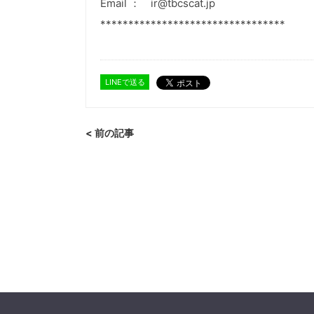
Email ： ir@tbcscat.jp
*********************************
LINEで送る
< 前の記事