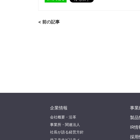
< 前の記事
企業情報
事業
会社概要・沿革
製品
事業所・関連法人
IR情
社長が語る経営方針
採用
サステナビリティ